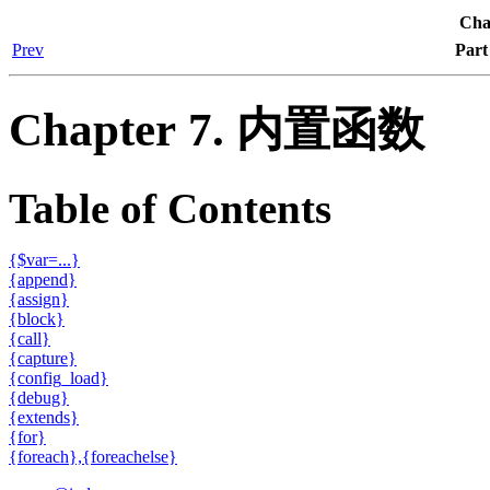
Cha
Prev
Par
Chapter 7. 内置函数
Table of Contents
{$var=...}
{append}
{assign}
{block}
{call}
{capture}
{config_load}
{debug}
{extends}
{for}
{foreach},{foreachelse}