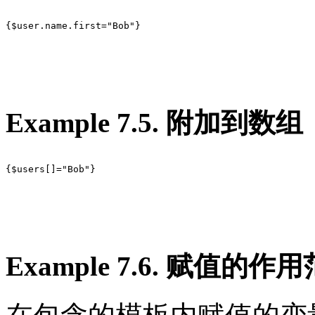
{$user.name.first="Bob"}

Example 7.5. 附加到数组
{$users[]="Bob"}

Example 7.6. 赋值的作