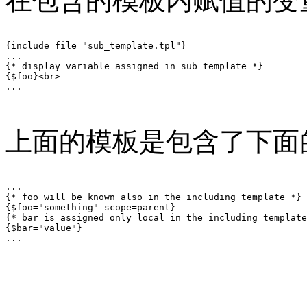
在包含的模板内赋值的变
{include file="sub_template.tpl"}

...

{* display variable assigned in sub_template *}

{$foo}<br>

...

上面的模板是包含了下面
...

{* foo will be known also in the including template *}

{$foo="something" scope=parent}

{* bar is assigned only local in the including template
{$bar="value"}

...
