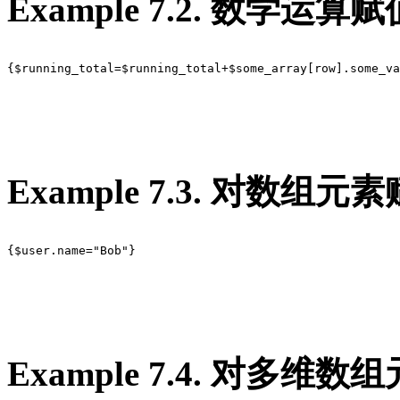
Example 7.2. 数学运算赋
{$running_total=$running_total+$some_array[row].some_va
Example 7.3. 对数组元
{$user.name="Bob"}

Example 7.4. 对多维