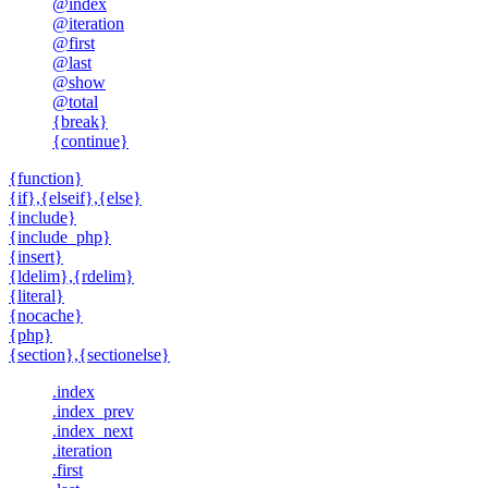
@index
@iteration
@first
@last
@show
@total
{break}
{continue}
{function}
{if},{elseif},{else}
{include}
{include_php}
{insert}
{ldelim},{rdelim}
{literal}
{nocache}
{php}
{section},{sectionelse}
.index
.index_prev
.index_next
.iteration
.first