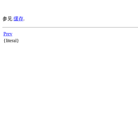
参见
缓存
.
Prev
{literal}