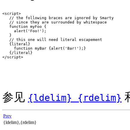
<script>

   // the following braces are ignored by Smarty

   // since they are surrounded by whitespace

   function myFoo {

     alert('Foo!');

   }

   // this one will need literal escapement

   {literal}

     function myBar {alert('Bar!');}

   {/literal}

</script>

参见
{ldelim} {rdelim}
Prev
{ldelim},{rdelim}