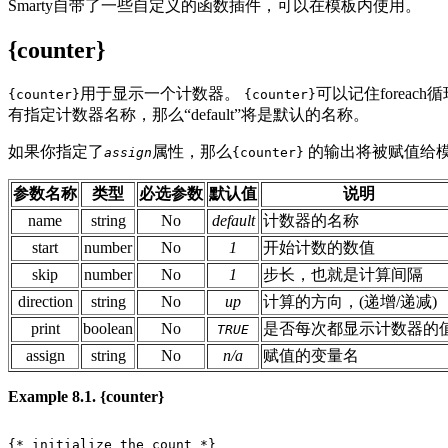
Smarty自带了一些自定义的函数插件，可以在模板内使用。
{counter}
用于显示一个计数器。
可以记住forea
{counter}
{counter}
有指定计数器名称，那么
“
default
”
将是默认的名称。
如果你指定了
属性，那么
的输出将被赋值给
assign
{counter}
参数名称
类型
必选参数
默认值
说明
name
string
No
default
计数器的名称
start
number
No
1
开始计数的数值
skip
number
No
1
步长，也就是计算间隔
direction
string
No
up
计算的方向，(递增/递减)
print
boolean
No
是否每次都显示计数器的
TRUE
assign
string
No
n/a
赋值的变量名
Example 8.1. {counter}
{* initialize the count *}
