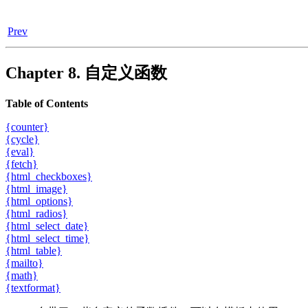
Prev
Chapter 8. 自定义函数
Table of Contents
{counter}
{cycle}
{eval}
{fetch}
{html_checkboxes}
{html_image}
{html_options}
{html_radios}
{html_select_date}
{html_select_time}
{html_table}
{mailto}
{math}
{textformat}