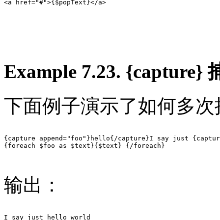
<a href="#">{$popText}</a>

Example 7.23. {cap
下面例子演示了如何多次
{capture append="foo"}hello{/capture}I say just {captur
{foreach $foo as $text}{$text} {/foreach}

输出：
I say just hello world
