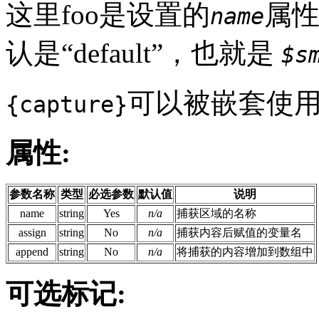
这里foo是设置的
属性
name
认是
“
default
”
，也就是
$s
可以被嵌套使
{capture}
属性:
参数名称
类型
必选参数
默认值
说明
name
string
Yes
n/a
捕获区域的名称
assign
string
No
n/a
捕获内容后赋值的变量名
append
string
No
n/a
将捕获的内容增加到数组中
可选标记: