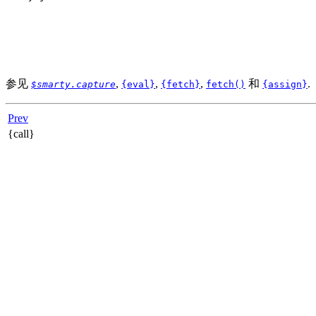
参见
,
,
,
和
.
$smarty.capture
{eval}
{fetch}
fetch()
{assign}
Prev
{call}