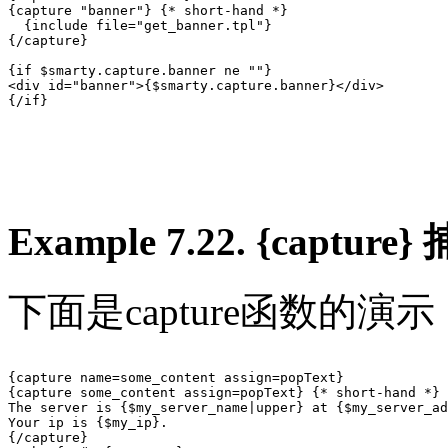
{capture "banner"} {* short-hand *}

  {include file="get_banner.tpl"}

{/capture}

{if $smarty.capture.banner ne ""}

<div id="banner">{$smarty.capture.banner}</div>

{/if}

Example 7.22. {capt
下面是capture函数的演示
{capture name=some_content assign=popText}

{capture some_content assign=popText} {* short-hand *}

The server is {$my_server_name|upper} at {$my_server_ad
Your ip is {$my_ip}.

{/capture}
