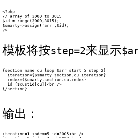
<?php

// array of 3000 to 3015

$id = range(3000,3015);

$smarty->assign('arr',$id);

?>

模板将按
来显示
step=2
$a
{section name=cu loop=$arr start=5 step=2}

  iteration={$smarty.section.cu.iteration}

  index={$smarty.section.cu.index}

  id={$custid[cu]}<br />

{/section}

输出：
iteration=1 index=5 id=3005<br />
