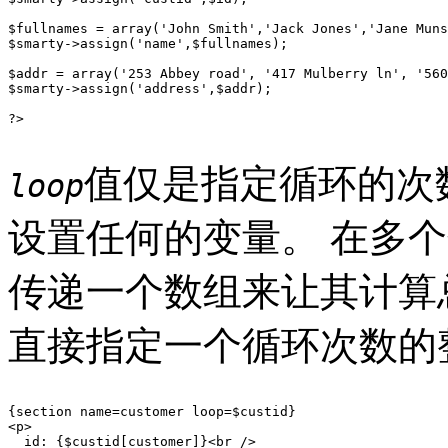
$fullnames = array('John Smith','Jack Jones','Jane Muns
$smarty->assign('name',$fullnames);

$addr = array('253 Abbey road', '417 Mulberry ln', '560
$smarty->assign('address',$addr);

?>

值仅是指定循环的次
loop
设置任何的变量。 在多
传递一个数组来让其计算
直接指定一个循环次数的
{section name=customer loop=$custid}

<p>

  id: {$custid[customer]}<br />
