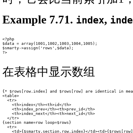
Example 7.71.
,
index
inde
<?php

$data = array(1001,1002,1003,1004,1005);

$smarty->assign('rows',$data);

?>

在表格中显示数组
{* $rows[row.index] and $rows[row] are identical in mea
<table>

  <tr>

    <th>index</th><th>id</th>

    <th>index_prev</th><th>prev_id</th>

    <th>index_next</th><th>next_id</th>

  </tr>

{section name=row loop=$rows}

  <tr>

    <td>{$smarty.section.row.index}</td><td>{$rows[row]