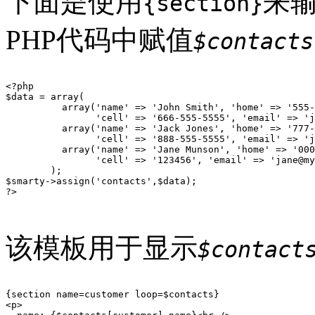
下面是使用
来
{section}
PHP代码中赋值
$contacts
<?php

$data = array(

          array('name' => 'John Smith', 'home' => '555-
                'cell' => '666-555-5555', 'email' => 'j
          array('name' => 'Jack Jones', 'home' => '777-
                'cell' => '888-555-5555', 'email' => 'j
          array('name' => 'Jane Munson', 'home' => '000
                'cell' => '123456', 'email' => 'jane@my
        );

$smarty->assign('contacts',$data);

?>

该模板用于显示
$contact
{section name=customer loop=$contacts}

<p>
