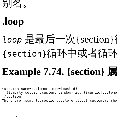
别名。
.loop
是最后一次{sectio
loop
循环中或者循
{section}
Example 7.74. {section}
{section name=customer loop=$custid}

  {$smarty.section.customer.index} id: {$custid[custome
{/section}

There are {$smarty.section.customer.loop} customers sho