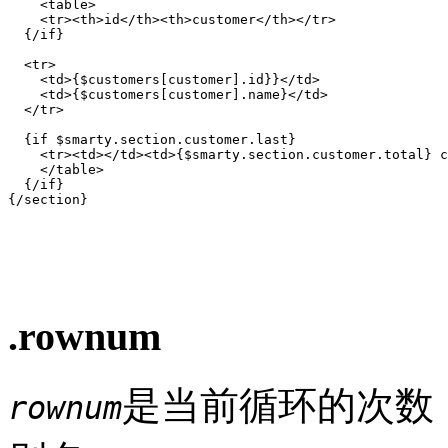
    <table>

    <tr><th>id</th><th>customer</th></tr>

  {/if}

  <tr>

    <td>{$customers[customer].id}}</td>

    <td>{$customers[customer].name}</td>

  </tr>

  {if $smarty.section.customer.last}

    <tr><td></td><td>{$smarty.section.customer.total} c
    </table>

  {/if}

{/section}

.rownum
是当前循环的次数
rownum