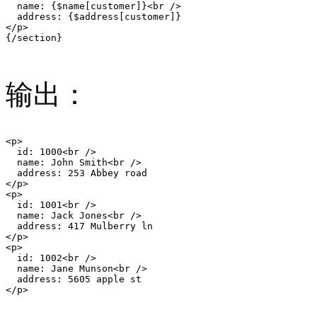
  name: {$name[customer]}<br />

  address: {$address[customer]}

</p>

{/section}

输出：
<p>

  id: 1000<br />

  name: John Smith<br />

  address: 253 Abbey road

</p>

<p>

  id: 1001<br />

  name: Jack Jones<br />

  address: 417 Mulberry ln

</p>

<p>

  id: 1002<br />

  name: Jane Munson<br />

  address: 5605 apple st

</p>
