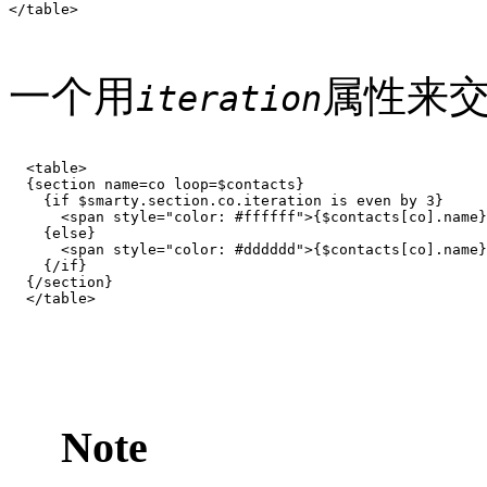
</table>

一个用
属性来
iteration
  <table>

  {section name=co loop=$contacts}

    {if $smarty.section.co.iteration is even by 3}

      <span style="color: #ffffff">{$contacts[co].name}
    {else}

      <span style="color: #dddddd">{$contacts[co].name}
    {/if}

  {/section}

  </table>

Note