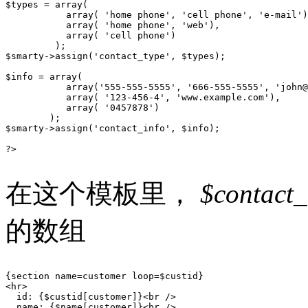
$types = array(

           array( 'home phone', 'cell phone', 'e-mail')
           array( 'home phone', 'web'),

           array( 'cell phone')

         );

$smarty->assign('contact_type', $types);

$info = array(

           array('555-555-5555', '666-555-5555', 'john@
           array( '123-456-4', 'www.example.com'),

           array( '0457878')

        );

$smarty->assign('contact_info', $info);

?>

在这个模板里，
$contact_
的数组
{section name=customer loop=$custid}

<hr>

  id: {$custid[customer]}<br />

  name: {$name[customer]}<br />
