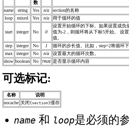
数
name
string
Yes
n/a
section的名称
loop
mixed
Yes
n/a
用于循环的值
设置开始循环的下标。如果设置成负
start
integer
No
0
值为-2，则循环将从下标5开始。 
值。
step
integer
No
1
循环的步长值。比如，step=2将循环下
max
integer
No
n/a
设置最大的循环次数。
show
boolean
No
是否显示循环内容
TRUE
可选标记:
名称
说明
nocache
关闭
缓存
{section}
和
是必须的
name
loop