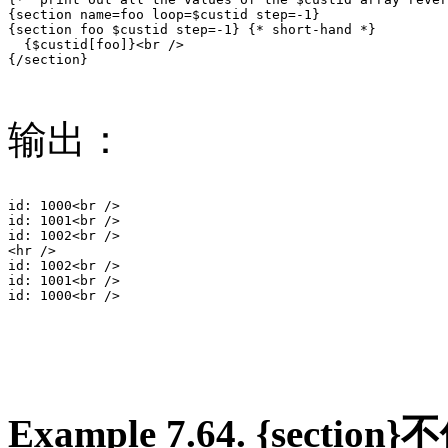
{section name=foo loop=$custid step=-1}

{section foo $custid step=-1} {* short-hand *}

  {$custid[foo]}<br />

{/section}

输出：
id: 1000<br />

id: 1001<br />

id: 1002<br />

<hr />

id: 1002<br />

id: 1001<br />

id: 1000<br />

Example 7.64. {sect