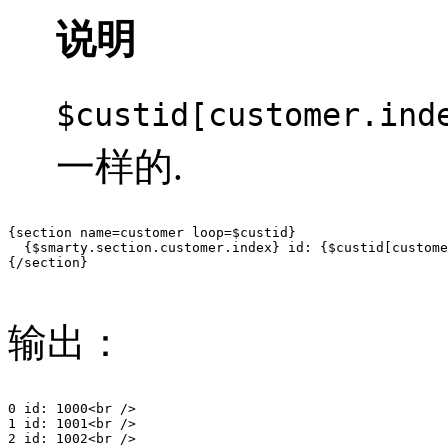
说明
$custid[customer.ind
一样的.
{section name=customer loop=$custid}

  {$smarty.section.customer.index} id: {$custid[custome
{/section}

输出：
0 id: 1000<br />

1 id: 1001<br />

2 id: 1002<br />
