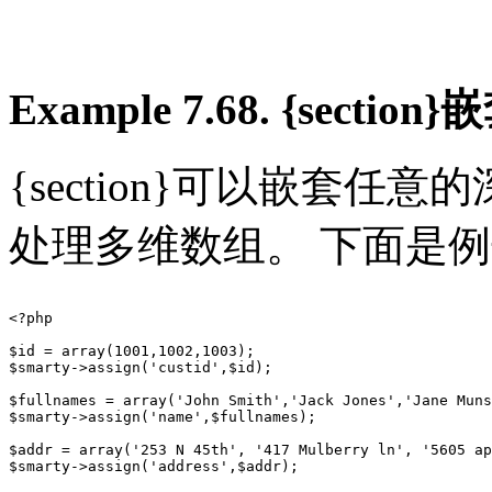
Example 7.68. {section}
{section}可以嵌套任意的
处理多维数组。 下面是
<?php

$id = array(1001,1002,1003);

$smarty->assign('custid',$id);

$fullnames = array('John Smith','Jack Jones','Jane Muns
$smarty->assign('name',$fullnames);

$addr = array('253 N 45th', '417 Mulberry ln', '5605 ap
$smarty->assign('address',$addr);
