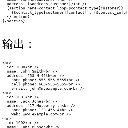
  address: {$address[customer]}<br />

  {section name=contact loop=$contact_type[customer]}

    {$contact_type[customer][contact]}: {$contact_info[
  {/section}

{/section}

输出：
<hr>

  id: 1000<br />

  name: John Smith<br />

  address: 253 N 45th<br />

    home phone: 555-555-5555<br />

    cell phone: 666-555-5555<br />

    e-mail: john@myexample.com<br />

<hr>

  id: 1001<br />

  name: Jack Jones<br />

  address: 417 Mulberry ln<br />

    home phone: 123-456-4<br />

    web: www.example.com<br />

<hr>

  id: 1002<br />

  name: Jane Munson<br />
