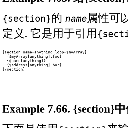
的
属性可
{section}
name
定义. 它是用于引用
{sect
{section name=anything loop=$myArray}

  {$myArray[anything].foo}

  {$name[anything]}

  {$address[anything].bar}

{/section}

Example 7.66. {sect