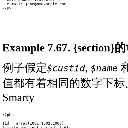
  e-mail: jane@myexample.com

</p>

Example 7.67. {section}的
例子假定
,
$custid
$name
值都有着相同的数字下标。
Smarty
<?php

$id = array(1001,1002,1003);

$smarty->assign('custid',$id);
