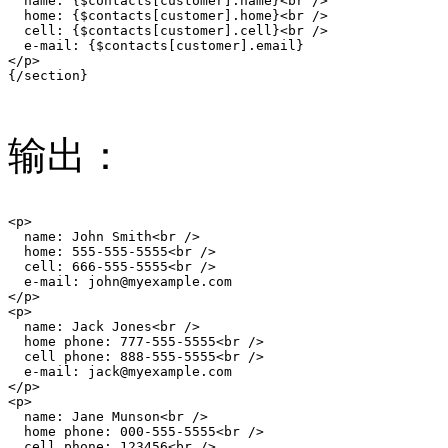
  name: {$contacts[customer].name}<br />

  home: {$contacts[customer].home}<br />

  cell: {$contacts[customer].cell}<br />

  e-mail: {$contacts[customer].email}

</p>

{/section}

输出：
<p>

  name: John Smith<br />

  home: 555-555-5555<br />

  cell: 666-555-5555<br />

  e-mail: john@myexample.com

</p>

<p>

  name: Jack Jones<br />

  home phone: 777-555-5555<br />

  cell phone: 888-555-5555<br />

  e-mail: jack@myexample.com

</p>

<p>

  name: Jane Munson<br />

  home phone: 000-555-5555<br />

  cell phone: 123456<br />
