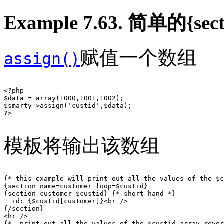
Example 7.63. 简单的{se
赋值一个数组
assign()
<?php

$data = array(1000,1001,1002);

$smarty->assign('custid',$data);

?>

模板将输出该数组
{* this example will print out all the values of the $c
{section name=customer loop=$custid}

{section customer $custid} {* short-hand *}

  id: {$custid[customer]}<br />

{/section}

<hr />

{*  print out all the values of the $custid array rever