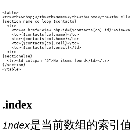
<table>

<tr><th>&nbsp;</th><th>Name></th><th>Home</th><th>Cell<
{section name=co loop=$contacts}

  <tr>

    <td><a href="view.php?id={$contacts[co].id}">view<a
    <td>{$contacts[co].name}</td>

    <td>{$contacts[co].home}</td>

    <td>{$contacts[co].cell}</td>

    <td>{$contacts[co].email}</td>

  <tr>

{sectionelse}

  <tr><td colspan="5">No items found</td></tr>

{/section}

</table>

.index
是当前数组的索引值
index