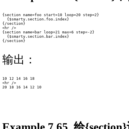
{section name=foo start=10 loop=20 step=2}

  {$smarty.section.foo.index}

{/section}

<hr />

{section name=bar loop=21 max=6 step=-2}

  {$smarty.section.bar.index}

{/section}

输出：
10 12 14 16 18

<hr />

20 18 16 14 12 10

Example 7.65. 给{sect