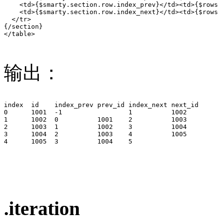
    <td>{$smarty.section.row.index_prev}</td><td>{$rows
    <td>{$smarty.section.row.index_next}</td><td>{$rows
  </tr>

{/section}

</table>

输出：
index  id    index_prev prev_id index_next next_id

0      1001  -1	                1          1002

1      1002  0          1001    2          1003

2      1003  1          1002    3          1004

3      1004  2          1003    4          1005

4      1005  3          1004    5

.iteration