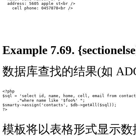
  address: 5605 apple st<br />

    cell phone: 0457878<br />

Example 7.69. {sectio
数据库查找的结果(如 ADODB
<?php

$sql = 'select id, name, home, cell, email from contact
      ."where name like '$foo%' ";

$smarty->assign('contacts', $db->getAll($sql));

?>

模板将以表格形式显示数