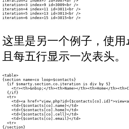
iteration=2 index=7 id=3007<br />

iteration=3 index=9 id=3009<br />

iteration=4 index=11 id=3011<br />

iteration=5 index=13 id=3013<br />

iteration=6 index=15 id=3015<br />

这里是另一个例子，使用
且每五行显示一次表头。
<table>

{section name=co loop=$contacts}

  {if $smarty.section.co.iteration is div by 5}

    <tr><th>&nbsp;</th><th>Name></th><th>Home</th><th>C
  {/if}

  <tr>

    <td><a href="view.php?id={$contacts[co].id}">view<a
    <td>{$contacts[co].name}</td>

    <td>{$contacts[co].home}</td>

    <td>{$contacts[co].cell}</td>

    <td>{$contacts[co].email}</td>

  <tr>

{/section}
