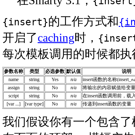
在Smarty 3.1，
{insert
的工作方式和
{insert}
{i
开启了
caching
时，
{inser
每次模板调用的时候都执
参数名称
类型
必选参数
默认值
说明
name
string
Yes
n/a
insert函数的名称(insert_
n
assign
string
No
n/a
将输出的内容赋值给变
script
string
No
n/a
在insert函数调用前，
[var ...]
[var type]
No
n/a
传递到insert函数的变量
我们假设你有一个包含了