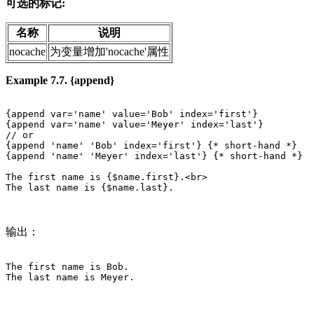
可选的标记:
名称
说明
nocache
为变量增加'nocache'属性
Example 7.7. {append}
{append var='name' value='Bob' index='first'}

{append var='name' value='Meyer' index='last'}

// or 

{append 'name' 'Bob' index='first'} {* short-hand *}

{append 'name' 'Meyer' index='last'} {* short-hand *}

The first name is {$name.first}.<br>

The last name is {$name.last}.

输出：
The first name is Bob.

The last name is Meyer.
