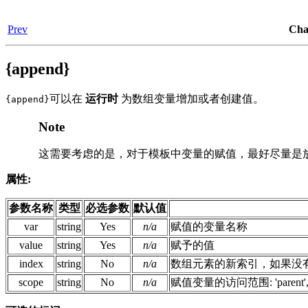
Prev
Ch
{append}
可以在
运行时
为数组变量增加或者创建值。
{append}
Note
这需要考虑的是，对于模板中变量的赋值，最好尽量是放
属性:
参数名称
类型
必选参数
默认值
var
string
Yes
n/a
赋值的变量名称
value
string
Yes
n/a
赋予的值
index
string
No
n/a
数组元素的新索引，如果没
scope
string
No
n/a
赋值变量的访问范围: 'parent','roo