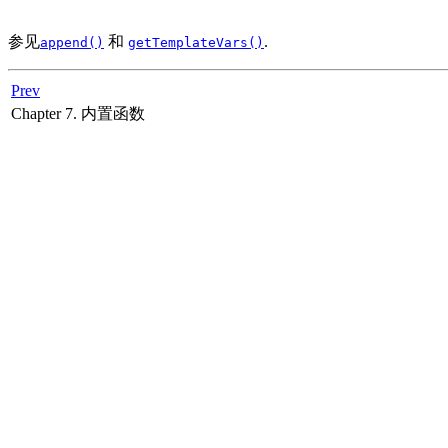
参见
和
.
append()
getTemplateVars()
Prev
Chapter 7. 内置函数