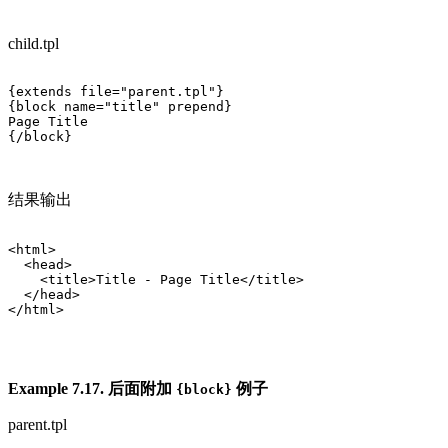
child.tpl
{extends file="parent.tpl"} 

{block name="title" prepend}

Page Title

{/block}

结果输出
<html>

  <head>

    <title>Title - Page Title</title>

  </head>

</html>

Example 7.17. 后面附加
例子
{block}
parent.tpl