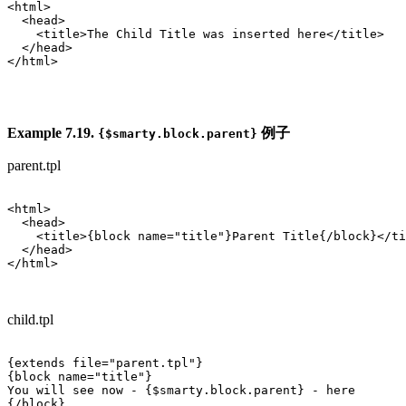
<html>

  <head>

    <title>The Child Title was inserted here</title>

  </head>

</html>

Example 7.19.
例子
{$smarty.block.parent}
parent.tpl
<html>

  <head>

    <title>{block name="title"}Parent Title{/block}</ti
  </head>

</html>

child.tpl
{extends file="parent.tpl"} 

{block name="title"}

You will see now - {$smarty.block.parent} - here

{/block}
