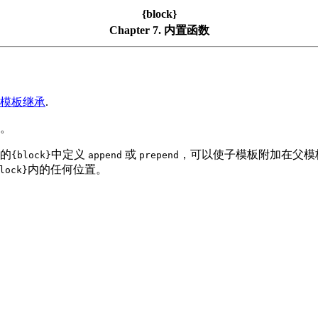
{block}
Chapter 7. 内置函数
模板继承
.
。
的
中定义
或
，可以使子模板附加在父模
{block}
append
prepend
内的任何位置。
lock}