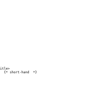
itle>

  {* short-hand  *}
