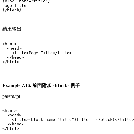
{block name="title"}

Page Title

{/block}

结果输出：
<html>

  <head>

    <title>Page Title</title>

  </head>

</html>

Example 7.16. 前面附加
例子
{block}
parent.tpl
<html>

  <head>

    <title>{block name="title"}Title - {/block}</title>

  </head>

</html>
