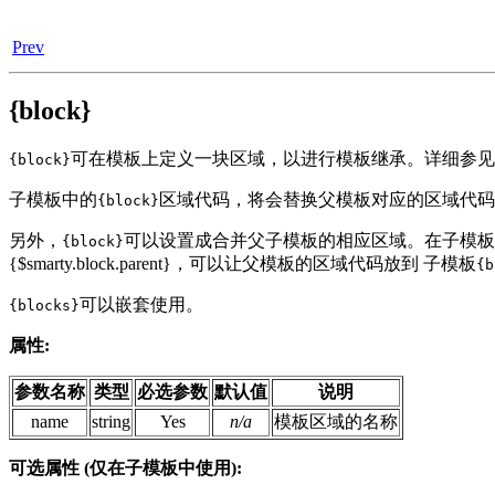
Prev
{block}
可在模板上定义一块区域，以进行模板继承。详细参见
{block}
子模板中的
区域代码，将会替换父模板对应的区域代码
{block}
另外，
可以设置成合并父子模板的相应区域。在子模板
{block}
{$smarty.block.parent}，可以让父模板的区域代码放到 子模板
{b
可以嵌套使用。
{blocks}
属性:
参数名称
类型
必选参数
默认值
说明
name
string
Yes
n/a
模板区域的名称
可选属性 (仅在子模板中使用):