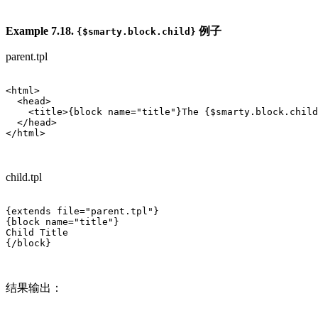
Example 7.18.
例子
{$smarty.block.child}
parent.tpl
<html>

  <head>

    <title>{block name="title"}The {$smarty.block.child
  </head>

</html>

child.tpl
{extends file="parent.tpl"} 

{block name="title"}

Child Title

{/block}

结果输出：