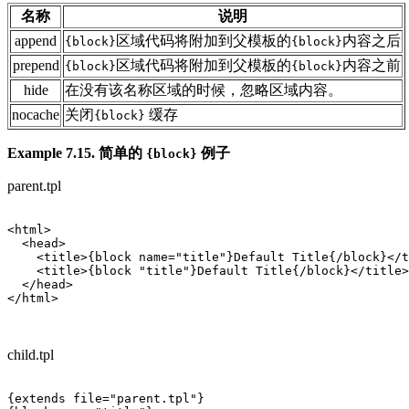
名称
说明
append
区域代码将附加到父模板的
内容之后
{block}
{block}
prepend
区域代码将附加到父模板的
内容之前
{block}
{block}
hide
在没有该名称区域的时候，忽略区域内容。
nocache
关闭
缓存
{block}
Example 7.15. 简单的
例子
{block}
parent.tpl
<html>

  <head>

    <title>{block name="title"}Default Title{/block}</t
    <title>{block "title"}Default Title{/block}</title>
  </head>

</html>

child.tpl
{extends file="parent.tpl"} 
