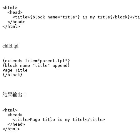
<html>

  <head>

    <title>{block name="title"} is my title{/block}</ti
  </head>

</html>

child.tpl
{extends file="parent.tpl"} 

{block name="title" append}

Page Title

{/block}

结果输出：
<html>

  <head>

    <title>Page title is my titel</title>

  </head>

</html>
