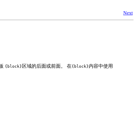
Next
板
区域的后面或前面。 在
内容中使用
{block}
{block}