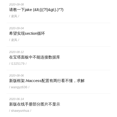
2020-09-08
请教一下jake (&lt;{((?!}&gt;).)*?)
/
凌风
/
2020-09-04
希望实现section循环
/
凌风
/
2020-08-12
在宝塔面板中不能连接数据库
/
l1325179
/
2020-08-06
新版框架.htaccess配置有两行看不懂，求解
/
wangyz636
/
2020-06-14
新版在线手册部分图片不显示
/
shawyunhua
/