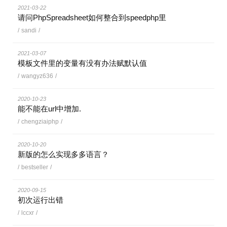
2021-03-22
请问PhpSpreadsheet如何整合到speedphp里
/
sandi
/
2021-03-07
模板文件里的变量有没有办法赋默认值
/
wangyz636
/
2020-10-23
能不能在url中增加.
/
chengziaiphp
/
2020-10-20
新版的怎么实现多多语言？
/
bestseller
/
2020-09-15
初次运行出错
/
lccxr
/