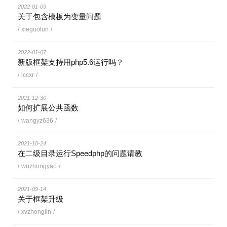
2022-01-09
关于包含模板为变量问题
/
xieguolun
/
2022-01-07
新版框架支持用php5.6运行吗？
/
lccxr
/
2021-12-30
如何扩展公共函数
/
wangyz636
/
2021-10-24
在二级目录运行Speedphp的问题请教
/
wuzhongyao
/
2021-09-14
关于框架升级
/
xvzhonglin
/