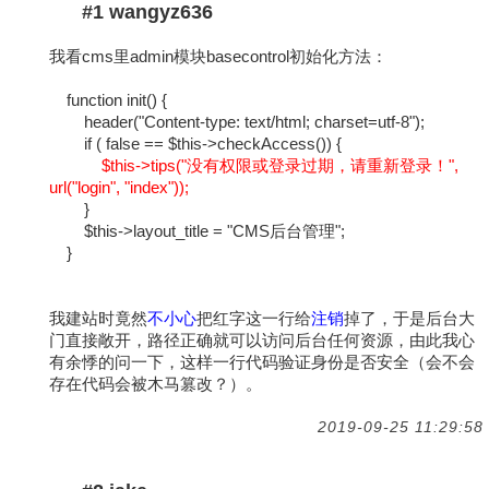
#1 wangyz636
我看cms里admin模块basecontrol初始化方法：
function init() {
header("Content-type: text/html; charset=utf-8");
if ( false == $this->checkAccess()) {
$this->tips("没有权限或登录过期，请重新登录！",
url("login", "index"));
}
$this->layout_title = "CMS后台管理";
}
我建站时竟然
不小心
把红字这一行给
注销
掉了，于是后台大
门直接敞开，路径正确就可以访问后台任何资源，由此我心
有余悸的问一下，这样一行代码验证身份是否安全（会不会
存在代码会被木马篡改？）。
2019-09-25 11:29:58