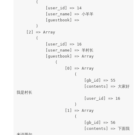
        (
            [user_id] => 14
            [user_name] => 小羊羊
            [guestbook] => 
        )
    [2] => Array
        (
            [user_id] => 16
            [user_name] => 羊村长
            [guestbook] => Array
                (
                    [0] => Array
                        (
                            [gb_id] => 55
                            [contents] => 大家好
我是村长
                            [user_id] => 16
                        )
                    [1] => Array
                        (
                            [gb_id] => 56
                            [contents] => 下面我
来说两句