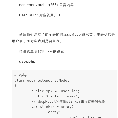
contents varchar(255) 留言内容
user_id int 对应的用户ID
然后我们建立了两个表的对应spModel继承类，主表仍然是
用户表，而对应表则是留言表。
请注意主表的$linker的设置：
user.php
< ?php
class user extends spModel
{
        public $pk = 'user_id';
        public $table = 'user';
        // 由spModel的变量$linker来设置表间关联
        var $linker = array(
                array(
                        'type' => 'hasone',  