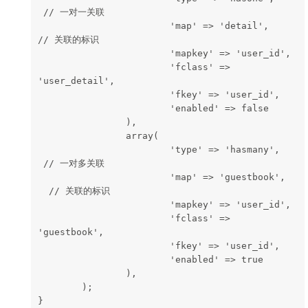
 // 一对一关联
                        'map' => 'detail',    
// 关联的标识
                        'mapkey' => 'user_id',
                        'fclass' => 
'user_detail', 
                        'fkey' => 'user_id',    
                        'enabled' => false     
                ),
                array(
                        'type' => 'hasmany',  
 // 一对多关联
                        'map' => 'guestbook',  
  // 关联的标识
                        'mapkey' => 'user_id', 
                        'fclass' => 
'guestbook',
                        'fkey' => 'user_id',
                        'enabled' => true
                ),
        );
}