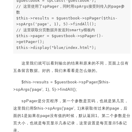
$guestbook = spClass("guestbook"); 
// 这里使用了spPager，同时用spArgs接受到传入的page参
数
$this->results = $guestbook->spPager($this-
>spArgs('page', 1), 5)->findAll(); 
// 这里获取分页数据并发送到smarty模板内
$this->pager = $guestbook->spPager()-
>getPager();
$this->display("blue/index.html");
这里我们就可以看到输出的结果和原来的不同，页面上仅有
五条留言数据。好的，我们来看看是怎么做的。
$this->results = $guestbook->spPager($this-
>spArgs('page', 1), 5)->findAll();
spPager是分页程序，第一个参数是页码，也就是第几页，
这里我们用$this->spArgs('page', 1)来获取传过来的page，后
面的1是如果在page没有值的时候，默认返回1。第二个参数是分
页大小，也就是每页显示几条记录，这里设置是每页显示5条记
录。