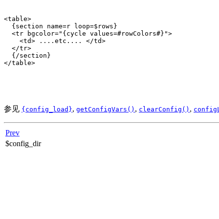
<table>

  {section name=r loop=$rows}

  <tr bgcolor="{cycle values=#rowColors#}">

    <td> ....etc.... </td>

  </tr>

  {/section}

</table>

参见
,
,
,
{config_load}
getConfigVars()
clearConfig()
config
Prev
$config_dir