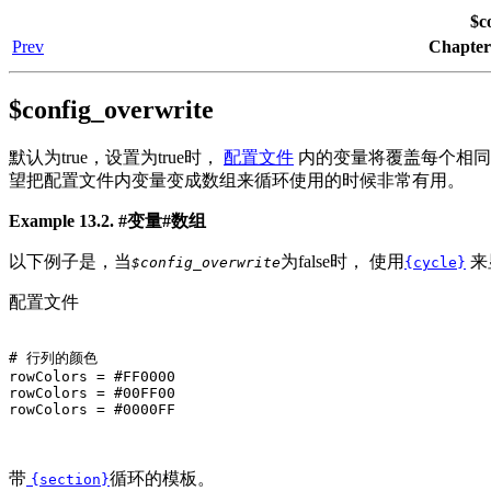
$c
Prev
Chapte
$config_overwrite
默认为true，设置为true时，
配置文件
内的变量将覆盖每个相同名
望把配置文件内变量变成数组来循环使用的时候非常有用。
Example 13.2. #变量#数组
以下例子是，当
为false时， 使用
来
$config_overwrite
{cycle}
配置文件
# 行列的颜色

rowColors = #FF0000

rowColors = #00FF00

rowColors = #0000FF

带
循环的模板。
{section}