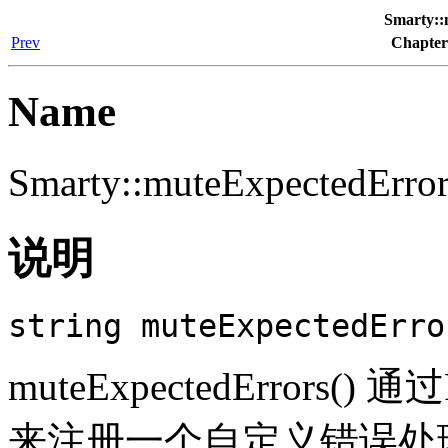
Smarty::
Prev
Chapte
Name
Smarty::muteExpected
说明
string
muteExpectedErro
muteExpectedErrors() 
来注册一个自定义错误处