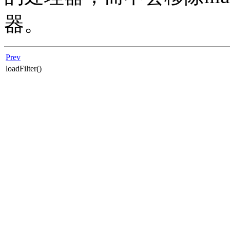
器。
Prev
loadFilter()