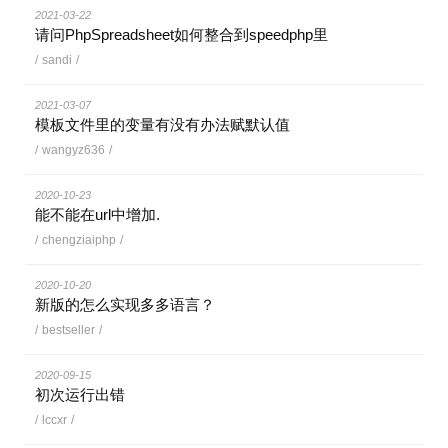
2021-03-22
请问PhpSpreadsheet如何整合到speedphp里
/
sandi
/
2021-03-07
模板文件里的变量有没有办法赋默认值
/
wangyz636
/
2020-10-23
能不能在url中增加.
/
chengziaiphp
/
2020-10-20
新版的怎么实现多多语言？
/
bestseller
/
2020-09-15
初次运行出错
/
lccxr
/