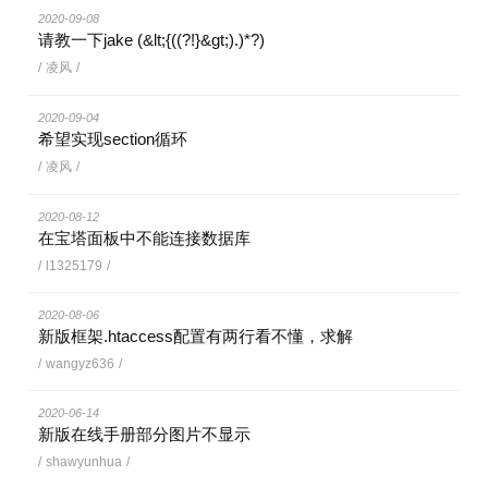
2020-09-08
请教一下jake (&lt;{((?!}&gt;).)*?)
/
凌风
/
2020-09-04
希望实现section循环
/
凌风
/
2020-08-12
在宝塔面板中不能连接数据库
/
l1325179
/
2020-08-06
新版框架.htaccess配置有两行看不懂，求解
/
wangyz636
/
2020-06-14
新版在线手册部分图片不显示
/
shawyunhua
/