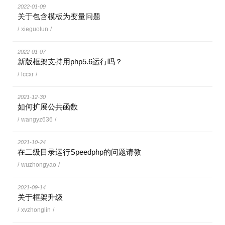
2022-01-09
关于包含模板为变量问题
/
xieguolun
/
2022-01-07
新版框架支持用php5.6运行吗？
/
lccxr
/
2021-12-30
如何扩展公共函数
/
wangyz636
/
2021-10-24
在二级目录运行Speedphp的问题请教
/
wuzhongyao
/
2021-09-14
关于框架升级
/
xvzhonglin
/